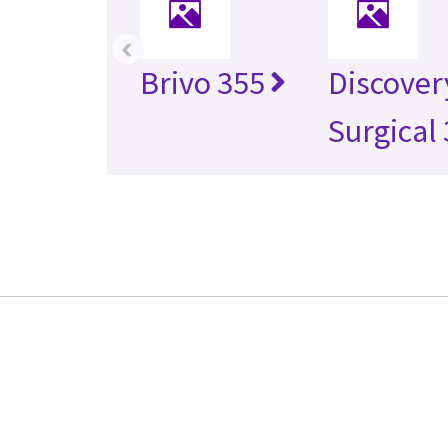
‹
Brivo 355
Discover
Surgical 