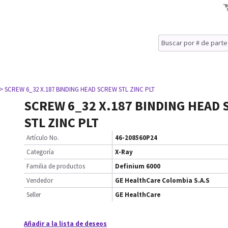
> SCREW 6_32 X.187 BINDING HEAD SCREW STL ZINC PLT
SCREW 6_32 X.187 BINDING HEAD
STL ZINC PLT
Artículo No.
46-208560P24
Categoría
X-Ray
Familia de productos
Definium 6000
Vendedor
GE HealthCare Colombia S.A.S
Seller
GE HealthCare
Añadir a la lista de deseos