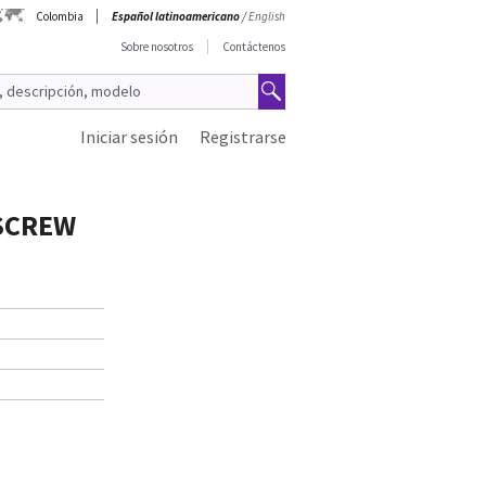
Colombia
Español latinoamericano
/
English
Sobre nosotros
Contáctenos
Iniciar sesión
Registrarse
 SCREW