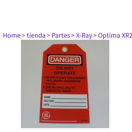
Home
> tienda
> Partes
> X-Ray
> Optima XR