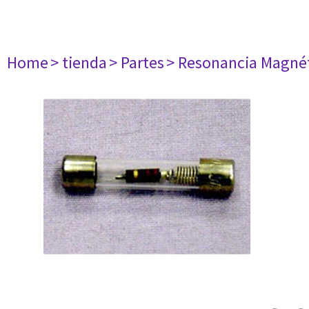
Home
> tienda
> Partes
> Resonancia Magné