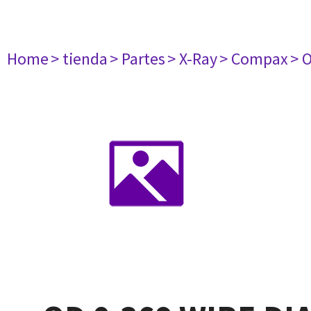
Home
> tienda
> Partes
> X-Ray
> Compax
> 