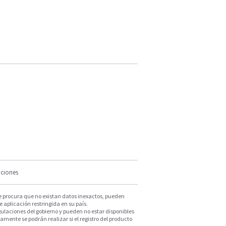
iciones
e procura que no existan datos inexactos, pueden
e aplicación restringida en su país.
ulaciones del gobierno y pueden no estar disponibles
mente se podrán realizar si el registro del producto