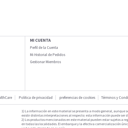
MI CUENTA
Perfil de la Cuenta
Mi Historial de Pedidos
Gestionar Miembros
lthCare
Politica de privacidad
preferencias de cookies
Términos y Cond
1) La información en este material se presenta a modo general, aunque s
existir distintas interpretaciones al respecto; esta información puede ser d
2) Los productos mencionados en este material pueden estar sujetos a reg
en todas las localidades. El embarque y la efectiva comercialización única