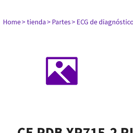
Home
> tienda
> Partes
> ECG de diagnóstic
CE PDB XR715-2 R