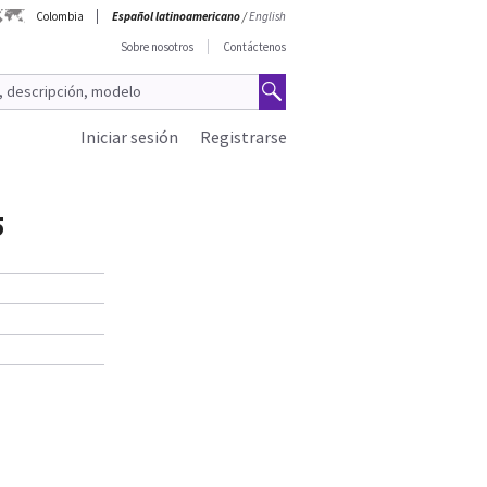
Colombia
Español latinoamericano
/
English
Sobre nosotros
Contáctenos
Iniciar sesión
Registrarse
5