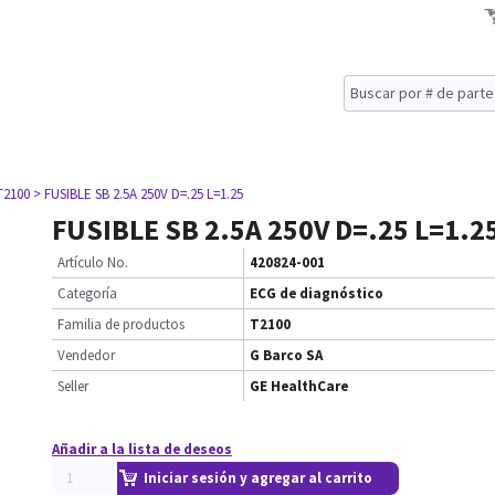
T2100
> FUSIBLE SB 2.5A 250V D=.25 L=1.25
FUSIBLE SB 2.5A 250V D=.25 L=1.2
Artículo No.
420824-001
Categoría
ECG de diagnóstico
Familia de productos
T2100
Vendedor
G Barco SA
Seller
GE HealthCare
Añadir a la lista de deseos
Iniciar sesión y agregar al carrito