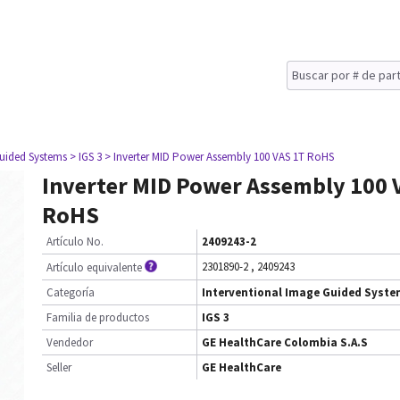
Guided Systems
> IGS 3
> Inverter MID Power Assembly 100 VAS 1T RoHS
Inverter MID Power Assembly 100 
RoHS
Artículo No.
2409243-2
2301890-2
,
2409243
Artículo equivalente
Categoría
Interventional Image Guided Syst
Familia de productos
IGS 3
Vendedor
GE HealthCare Colombia S.A.S
Seller
GE HealthCare