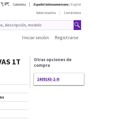
Colombia
Español latinoamericano
/
English
Sobre nosotros
Contáctenos
Iniciar sesión
Registrarse
VAS 1T
Otras opciones de
compra
2409243-2-H
ems