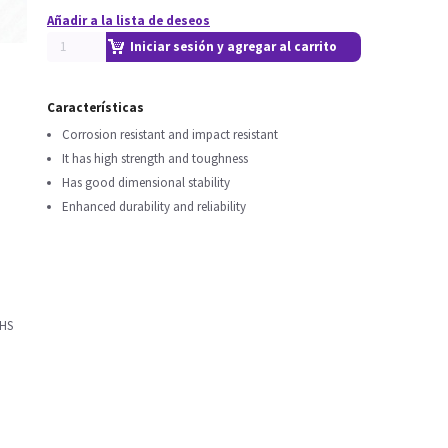
Añadir a la lista de deseos
Iniciar sesión y agregar al carrito
Características
Corrosion resistant and impact resistant
It has high strength and toughness
Has good dimensional stability
Enhanced durability and reliability
oHS