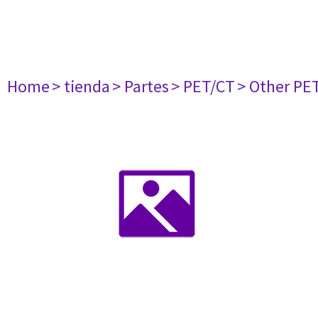
Home
> tienda
> Partes
> PET/CT
> Other PE