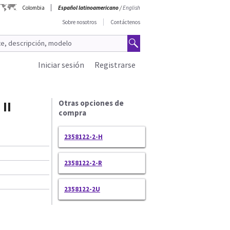
Colombia
Español latinoamericano
/
English
Sobre nosotros
Contáctenos
Iniciar sesión
Registrarse
II
Otras opciones de
compra
2358122-2-H
2358122-2-R
2358122-2U