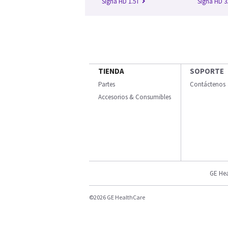
Signa HD 1.5T
Signa HD 3
TIENDA
SOPORTE
Partes
Contáctenos
Accesorios & Consumibles
GE Hea
©2026 GE HealthCare