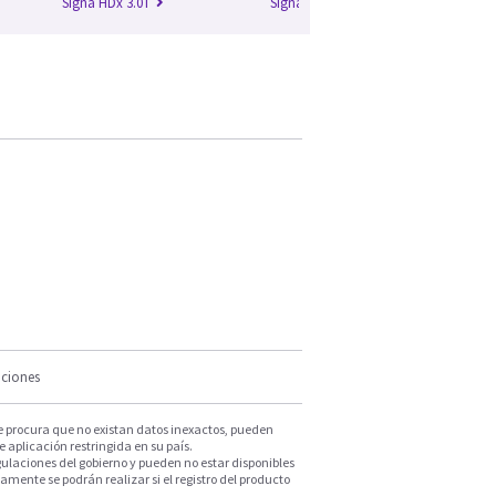
Signa HDx 3.0T
Signa HDxt 1.5T
Si
iciones
e procura que no existan datos inexactos, pueden
e aplicación restringida en su país.
ulaciones del gobierno y pueden no estar disponibles
mente se podrán realizar si el registro del producto