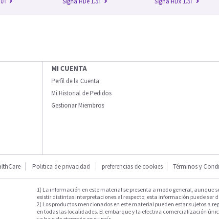
.0T
Signa HDe 1.5T
Signa HDx 1.5T
MI CUENTA
Perfil de la Cuenta
Mi Historial de Pedidos
Gestionar Miembros
lthCare
Politica de privacidad
preferencias de cookies
Términos y Cond
1) La información en este material se presenta a modo general, aunque s
existir distintas interpretaciones al respecto; esta información puede ser d
2) Los productos mencionados en este material pueden estar sujetos a reg
en todas las localidades. El embarque y la efectiva comercialización única
ya ha sido otorgado en su país.