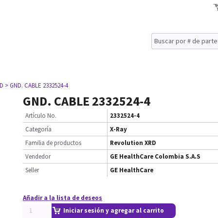
RD
> GND. CABLE 2332524-4
GND. CABLE 2332524-4
Artículo No.
2332524-4
Categoría
X-Ray
Familia de productos
Revolution XRD
Vendedor
GE HealthCare Colombia S.A.S
Seller
GE HealthCare
Añadir a la lista de deseos
Iniciar sesión y agregar al carrito