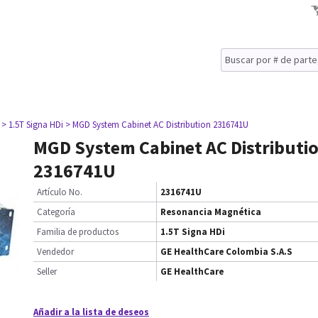
> 1.5T Signa HDi
> MGD System Cabinet AC Distribution 2316741U
MGD System Cabinet AC Distributi
2316741U
Artículo No.
2316741U
Categoría
Resonancia Magnética
Familia de productos
1.5T Signa HDi
Vendedor
GE HealthCare Colombia S.A.S
Seller
GE HealthCare
Añadir a la lista de deseos