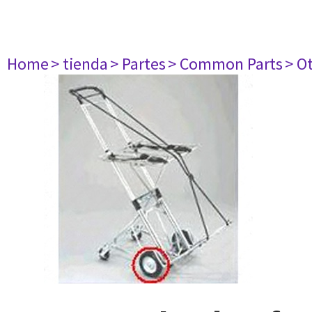
Home
> tienda
> Partes
> Common Parts
> O