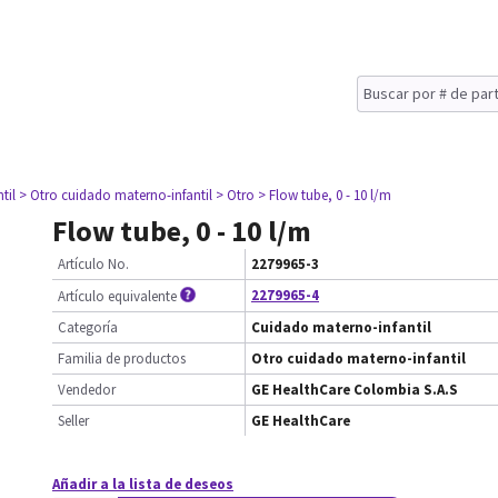
til
> Otro cuidado materno-infantil
> Otro
> Flow tube, 0 - 10 l/m
Flow tube, 0 - 10 l/m
Artículo No.
2279965-3
2279965-4
Artículo equivalente
Categoría
Cuidado materno-infantil
Familia de productos
Otro cuidado materno-infantil
Vendedor
GE HealthCare Colombia S.A.S
Seller
GE HealthCare
Añadir a la lista de deseos