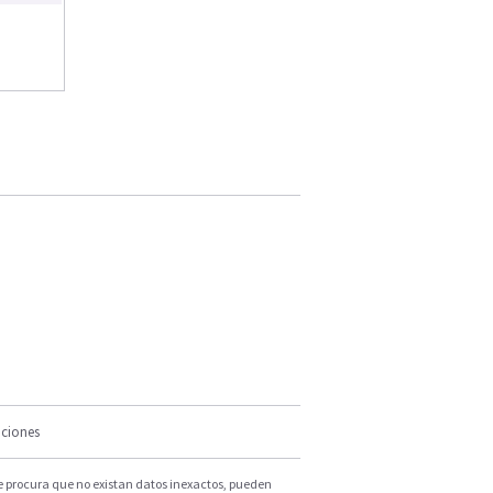
iciones
e procura que no existan datos inexactos, pueden