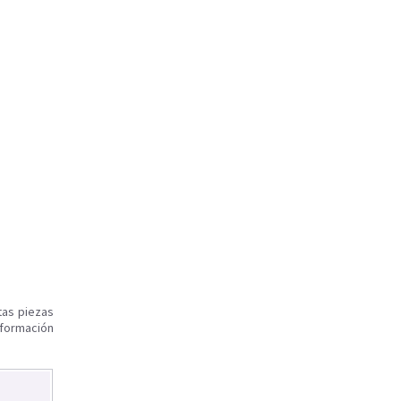
tas piezas
nformación