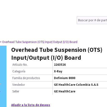
> Overhead Tube Suspension (OTS) Input/Output (I/O) Board
Overhead Tube Suspension (OTS)
Input/Output (I/O) Board
Artículo No.
2263526
Categoría
X-Ray
Familia de productos
Definium 8000
Vendedor
GE HealthCare Colombia S.A.S
Seller
GE HealthCare
Añadir a la lista de deseos