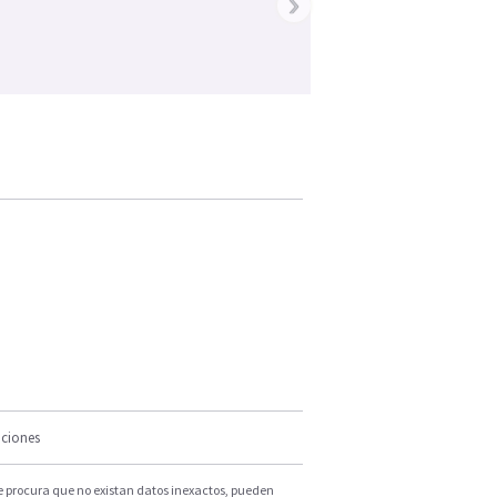
›
iciones
e procura que no existan datos inexactos, pueden