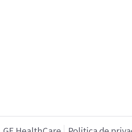
GE HealthCare
Politica de priv