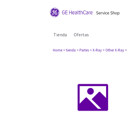
Tienda
Ofertas
Home
> tienda
> Partes
> X-Ray
> Other X-Ray
>