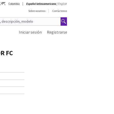
Colombia
Español latinoamericano
/
English
Sobre nosotros
Contáctenos
Iniciar sesión
Registrarse
R FC