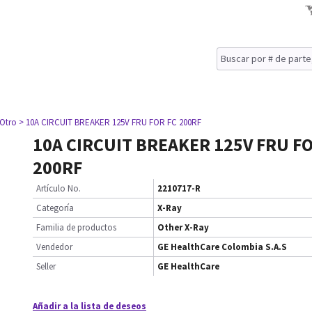
 Otro
> 10A CIRCUIT BREAKER 125V FRU FOR FC 200RF
10A CIRCUIT BREAKER 125V FRU FO
200RF
Artículo No.
2210717-R
Categoría
X-Ray
Familia de productos
Other X-Ray
Vendedor
GE HealthCare Colombia S.A.S
Seller
GE HealthCare
Añadir a la lista de deseos