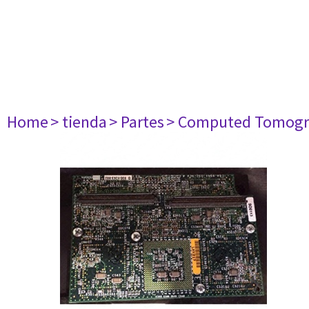
Home
> tienda
> Partes
> Computed Tomogr