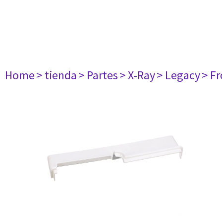
Home
> tienda
> Partes
> X-Ray
> Legacy
> Fr