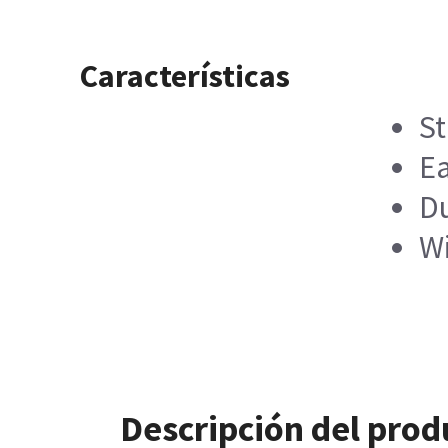
Características
St
Ea
D
Wi
Descripción del prod