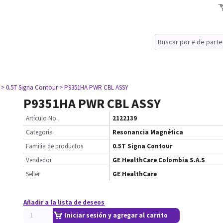
> 0.5T Signa Contour
> P9351HA PWR CBL ASSY
P9351HA PWR CBL ASSY
Artículo No.
2122139
Categoría
Resonancia Magnética
Familia de productos
0.5T Signa Contour
Vendedor
GE HealthCare Colombia S.A.S
Seller
GE HealthCare
Añadir a la lista de deseos
Iniciar sesión y agregar al carrito