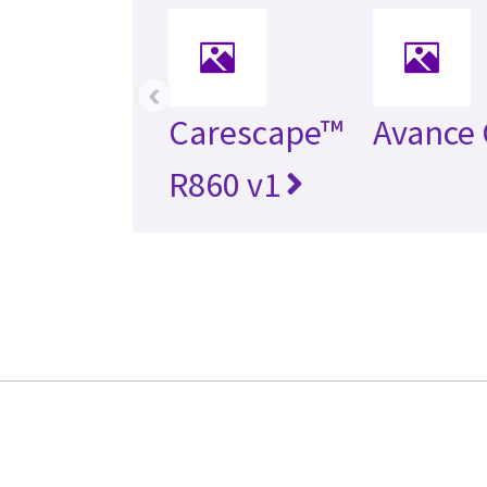
‹
Carescape™
Avance
R860 v1