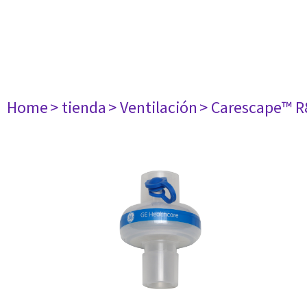
Home
> tienda
> Ventilación
> Carescape™ R