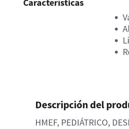
Características
V
A
L
R
Descripción del prod
HMEF, PEDIÁTRICO, DES