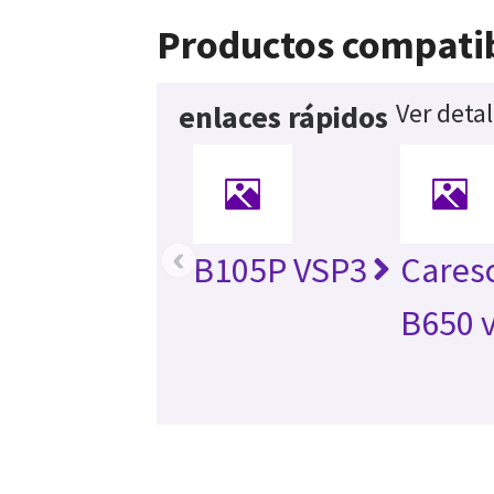
Productos compati
Ver deta
enlaces rápidos
‹
B105P VSP3
Cares
B650 