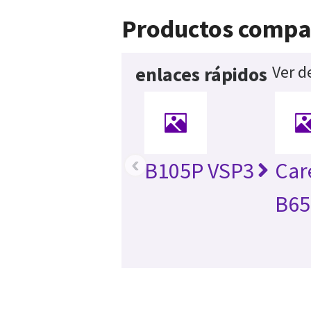
Productos compa
Ver d
enlaces rápidos
‹
B105P VSP3
Car
B65