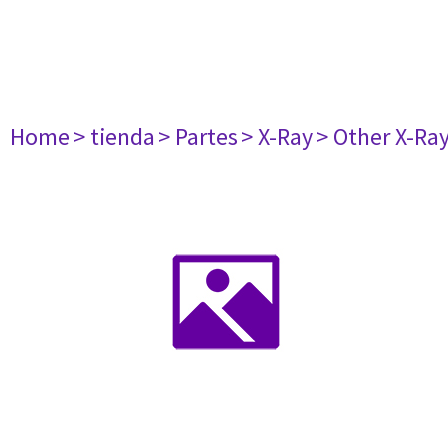
Home
> tienda
> Partes
> X-Ray
> Other X-Ra