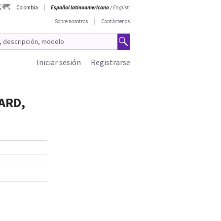
Colombia
Español latinoamericano
/
English
Sobre nosotros
Contáctenos
Iniciar sesión
Registrarse
E
ARD,