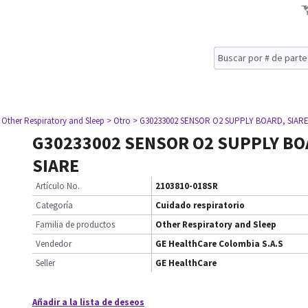
 Other Respiratory and Sleep
> Otro
> G30233002 SENSOR O2 SUPPLY BOARD, SIAR
G30233002 SENSOR O2 SUPPLY BO
SIARE
Artículo No.
2103810-018SR
Categoría
Cuidado respiratorio
Familia de productos
Other Respiratory and Sleep
Vendedor
GE HealthCare Colombia S.A.S
Seller
GE HealthCare
Añadir a la lista de deseos