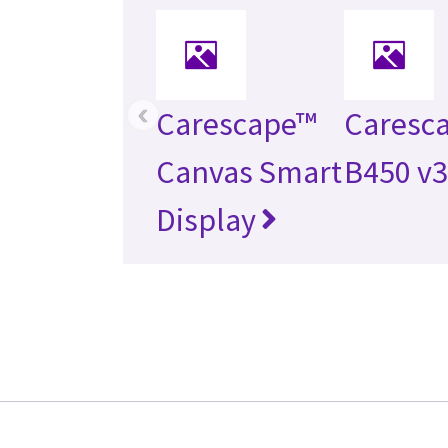
‹
Carescape™
Caresc
Canvas Smart
B450 v3
Display