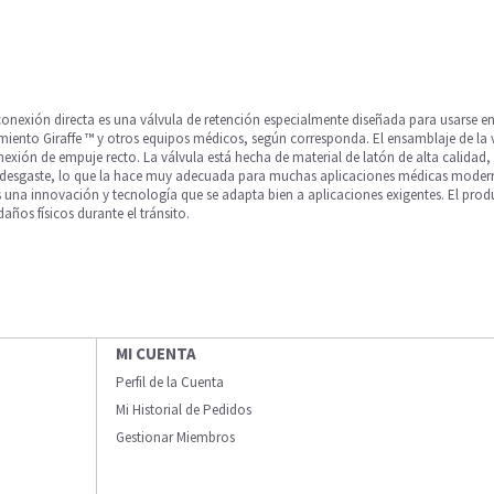
 conexión directa es una válvula de retención especialmente diseñada para usarse e
iento Giraffe ™ y otros equipos médicos, según corresponda. El ensamblaje de la 
nexión de empuje recto. La válvula está hecha de material de latón de alta calidad, q
 al desgaste, lo que la hace muy adecuada para muchas aplicaciones médicas moder
s una innovación y tecnología que se adapta bien a aplicaciones exigentes. El pr
años físicos durante el tránsito.
MI CUENTA
Perfil de la Cuenta
Mi Historial de Pedidos
Gestionar Miembros