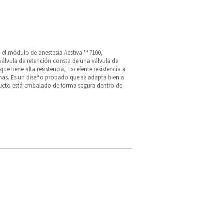
n el módulo de anestesia Aestiva ™ 7100,
válvula de retención consta de una válvula de
ue tiene alta resistencia, Excelente resistencia a
nas. Es un diseño probado que se adapta bien a
oducto está embalado de forma segura dentro de