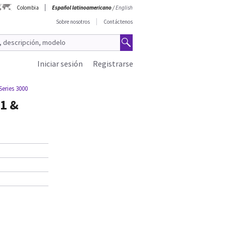
Colombia
Español latinoamericano
/
English
Sobre nosotros
Contáctenos
Iniciar sesión
Registrarse
Series 3000
01 &