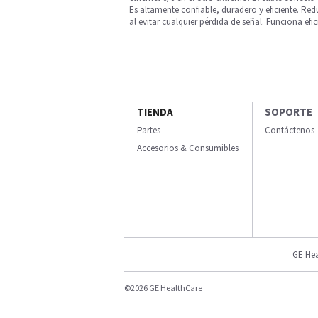
Es altamente confiable, duradero y eficiente. R
al evitar cualquier pérdida de señal. Funciona efi
TIENDA
SOPORTE
Partes
Contáctenos
Accesorios & Consumibles
GE Hea
©2026 GE HealthCare