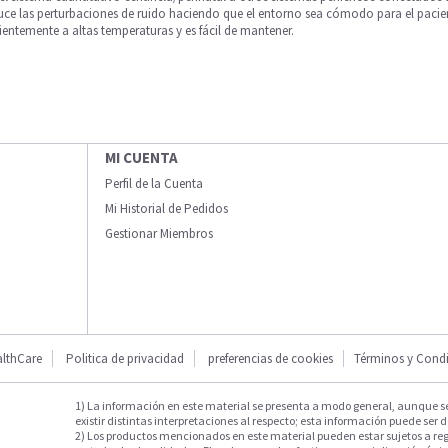
educe las perturbaciones de ruido haciendo que el entorno sea cómodo para el paci
cientemente a altas temperaturas y es fácil de mantener.
MI CUENTA
Perfil de la Cuenta
Mi Historial de Pedidos
Gestionar Miembros
lthCare
Politica de privacidad
preferencias de cookies
Términos y Cond
1) La información en este material se presenta a modo general, aunque s
existir distintas interpretaciones al respecto; esta información puede ser d
2) Los productos mencionados en este material pueden estar sujetos a reg