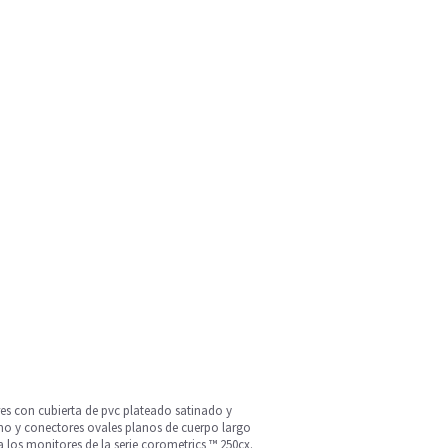
res con cubierta de pvc plateado satinado y
emo y conectores ovales planos de cuerpo largo
a los monitores de la serie corometrics ™ 250cx.