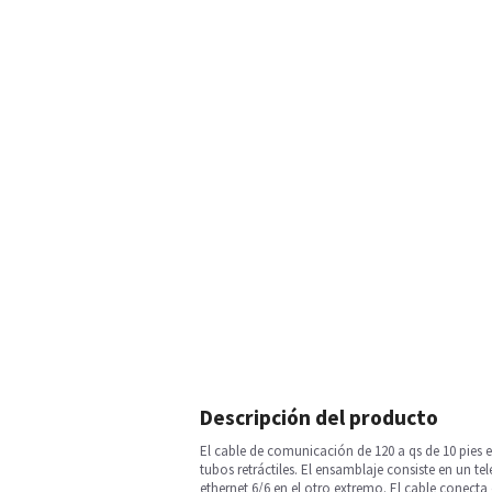
Descripción del producto
El cable de comunicación de 120 a qs de 10 pies 
tubos retráctiles. El ensamblaje consiste en un 
ethernet 6/6 en el otro extremo. El cable conecta 