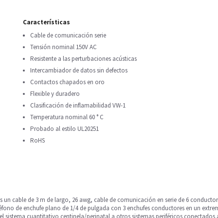
Características
Cable de comunicación serie
Tensión nominal 150V AC
Resistente a las perturbaciones acústicas
Intercambiador de datos sin defectos
Contactos chapados en oro
Flexible y duradero
Clasificación de inflamabilidad VW-1
Temperatura nominal 60 ° C
Probado al estilo UL20251
RoHS
es un cable de 3 m de largo, 26 awg, cable de comunicación en serie de 6 conducto
teléfono de enchufe plano de 1/4 de pulgada con 3 enchufes conductores en un extr
el sistema cuantitativo centinela/perinatal a otros sistemas periféricos conectados 