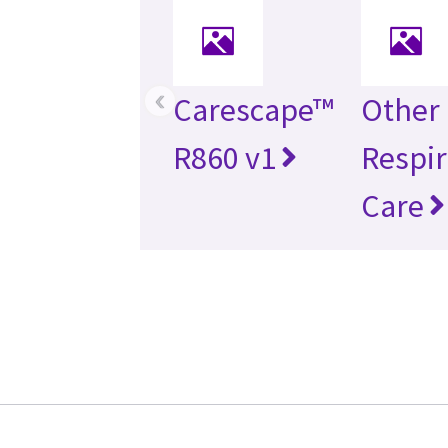
‹
Carescape™
Other
R860 v1
Respir
Care