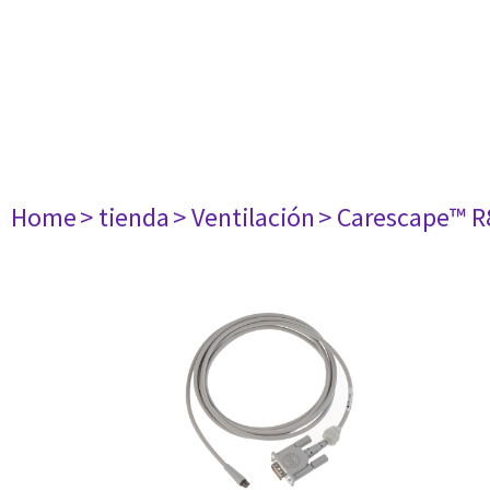
Home
> tienda
> Ventilación
> Carescape™ R