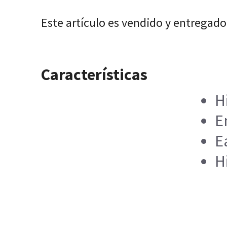
Este artículo es vendido y entregado
Características
H
E
E
H