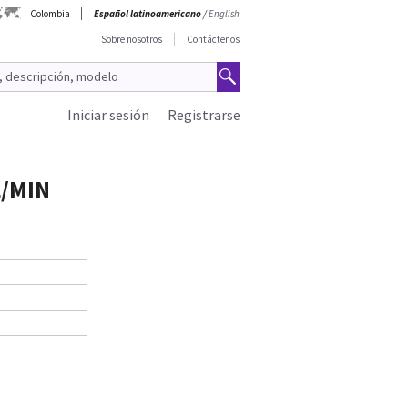
Colombia
Español latinoamericano
/
English
Sobre nosotros
Contáctenos
Iniciar sesión
Registrarse
L/MIN