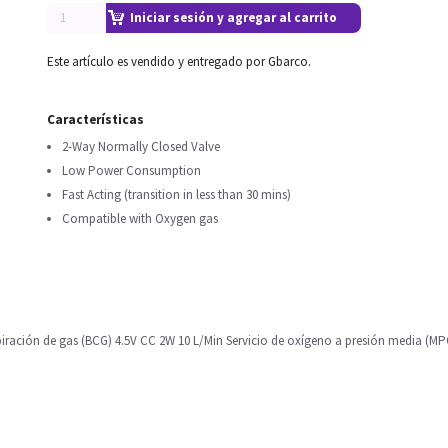
Iniciar sesión y agregar al carrito
Este artículo es vendido y entregado por Gbarco.
Características
2-Way Normally Closed Valve
Low Power Consumption
Fast Acting (transition in less than 30 mins)
Compatible with Oxygen gas
espiración de gas (BCG) 4.5V CC 2W 10 L/Min Servicio de oxígeno a presión media (M