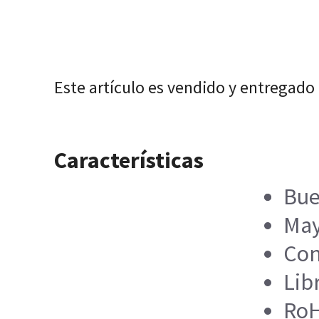
Este artículo es vendido y entregado
Características
Bue
May
Con
Lib
Ro