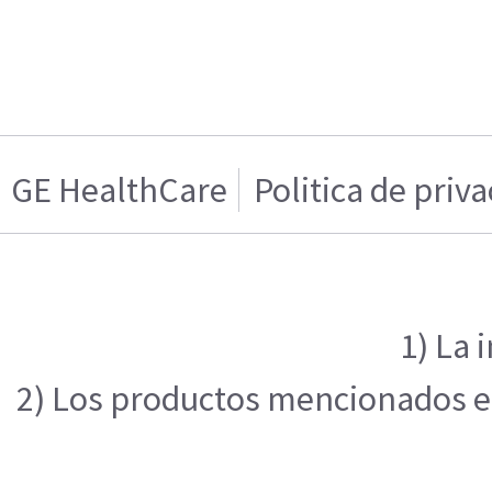
GE HealthCare
Politica de priv
1) La 
2) Los productos mencionados en 