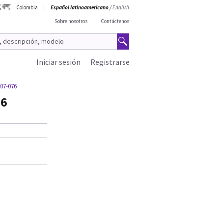
Colombia
Español latinoamericano
/
English
Sobre nosotros
Contáctenos
Iniciar sesión
Registrarse
07-076
76