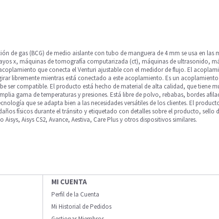
ración de gas (BCG) de medio aislante con tubo de manguera de 4 mm se usa en las m
ayos x, máquinas de tomografía computarizada (ct), máquinas de ultrasonido, m
 acoplamiento que conecta el Venturi ajustable con el medidor de flujo. El acopla
girar libremente mientras está conectado a este acoplamiento. Es un acoplamient
debe ser compatible. El producto está hecho de material de alta calidad, que tiene
amplia gama de temperaturas y presiones. Está libre de polvo, rebabas, bordes afi
tecnología que se adapta bien a las necesidades versátiles de los clientes. El prod
años físicos durante el tránsito y etiquetado con detalles sobre el producto, sello d
Aisys, Aisys CS2, Avance, Aestiva, Care Plus y otros dispositivos similares.
MI CUENTA
Perfil de la Cuenta
Mi Historial de Pedidos
Gestionar Miembros