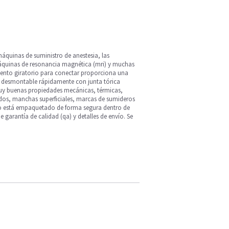
áquinas de suministro de anestesia, las
áquinas de resonancia magnética (mri) y muchas
miento giratorio para conectar proporciona una
o desmontable rápidamente con junta tórica
 muy buenas propiedades mecánicas, térmicas,
lados, manchas superficiales, marcas de sumideros
ucto está empaquetado de forma segura dentro de
e garantía de calidad (qa) y detalles de envío. Se