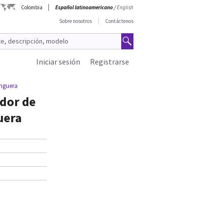
Colombia
Español latinoamericano
/
English
Sobre nosotros
Contáctenos
Iniciar sesión
Registrarse
anguera
ador de
uera