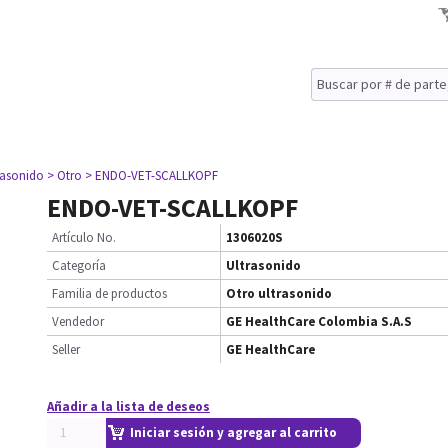
rasonido
> Otro
> ENDO-VET-SCALLKOPF
ENDO-VET-SCALLKOPF
Artículo No.
1306020S
Categoría
Ultrasonido
Familia de productos
Otro ultrasonido
Vendedor
GE HealthCare Colombia S.A.S
Seller
GE HealthCare
Añadir a la lista de deseos
Iniciar sesión y agregar al carrito