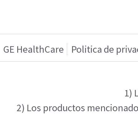
GE HealthCare
Politica de priv
1) 
2) Los productos mencionados 