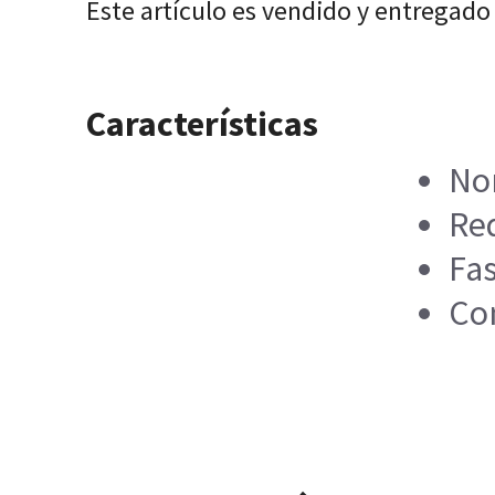
Este artículo es vendido y entregado
Características
Nor
Re
Fa
Com