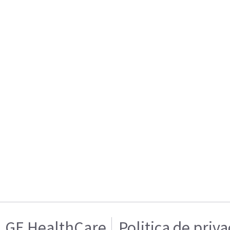
GE HealthCare
Politica de priv