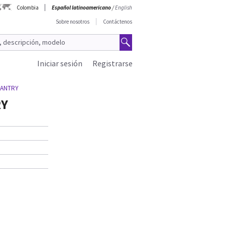
Colombia
Español latinoamericano
/
English
Sobre nosotros
Contáctenos
Iniciar sesión
Registrarse
 GANTRY
RY