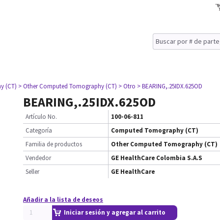
y (CT)
> Other Computed Tomography (CT)
> Otro
> BEARING,.25IDX.625OD
BEARING,.25IDX.625OD
Artículo No.
100-06-811
Categoría
Computed Tomography (CT)
Familia de productos
Other Computed Tomography (CT)
Vendedor
GE HealthCare Colombia S.A.S
Seller
GE HealthCare
Añadir a la lista de deseos
Iniciar sesión y agregar al carrito