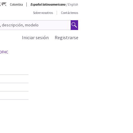
Colombia
Español latinoamericano
/
English
Sobre nosotros
Contáctenos
Iniciar sesión
Registrarse
 OFHC