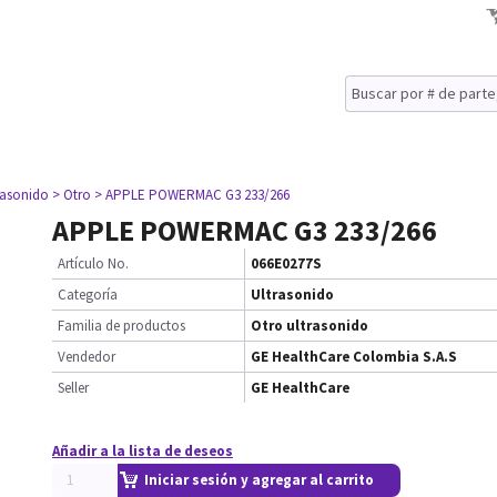
rasonido
> Otro
> APPLE POWERMAC G3 233/266
APPLE POWERMAC G3 233/266
Artículo No.
066E0277S
Categoría
Ultrasonido
Familia de productos
Otro ultrasonido
Vendedor
GE HealthCare Colombia S.A.S
Seller
GE HealthCare
Añadir a la lista de deseos
Iniciar sesión y agregar al carrito