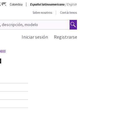
Colombia
Español latinoamericano
/
English
Sobre nosotros
Contáctenos
Iniciar sesión
Registrarse
800
N