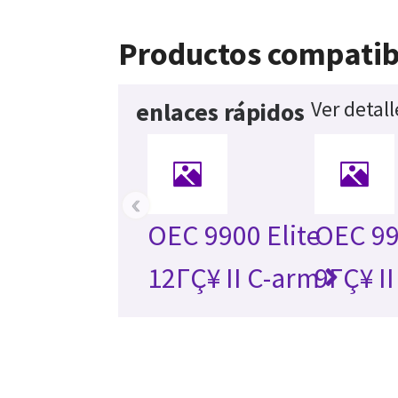
Productos compatib
Ver detal
enlaces rápidos
‹
OEC 9900 Elite
OEC 99
12ΓÇ¥ II C-arm
9ΓÇ¥ I