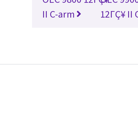
II C-arm
12ΓÇ¥ II