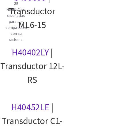
GE
Transductor
HealthCare
diseñadas
para ser
ML6-15
compatibles
con su
sistema.
H40402LY
|
Transductor 12L-
RS
H40452LE
|
Transductor C1-