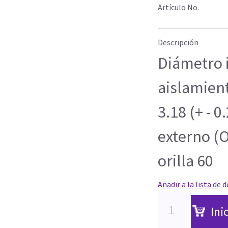
Artículo No.
Descripción
Diámetro 
aislamient
3.18 (+ - 
externo (O
orilla 60
Añadir a la lista de 
Ini