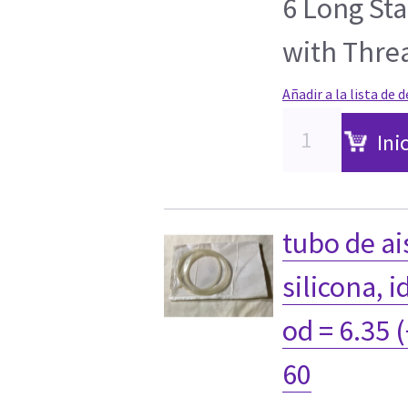
6 Long Sta
with Thre
Añadir a la lista de 
Ini
tubo de ai
silicona, i
od = 6.35 (
60