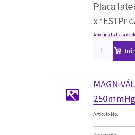
Placa late
xnESTPr c
Añadir a la lista de 
Ini
MAGN-VÁL
250mmHgm
Artículo No.
Descripción