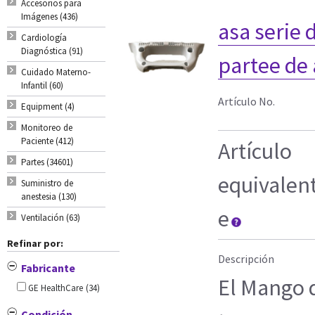
Accesorios para
Imágenes (436)
asa serie 
Cardiología
Diagnóstica (91)
partee de 
Cuidado Materno-
Infantil (60)
Artículo No.
Equipment (4)
Monitoreo de
Paciente (412)
Artículo
Partes (34601)
equivalen
Suministro de
anestesia (130)
e
Ventilación (63)
Refinar por:
Descripción
Fabricante
El Mango 
GE HealthCare
(34)
Condición