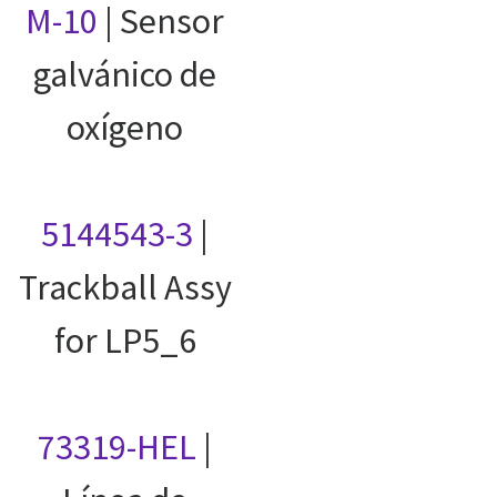
M-10
| Sensor
galvánico de
oxígeno
5144543-3
|
Trackball Assy
for LP5_6
73319-HEL
|