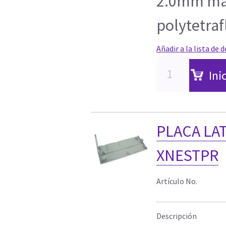
2.0mm ma
polytetraf
Añadir a la lista de 
Ini
PLACA LA
XNESTPR
Artículo No.
Descripción