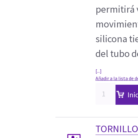
permitirá 
movimient
silicona t
del tubo de
[...]
Añadir a la lista de 
Ini
TORNILLO,