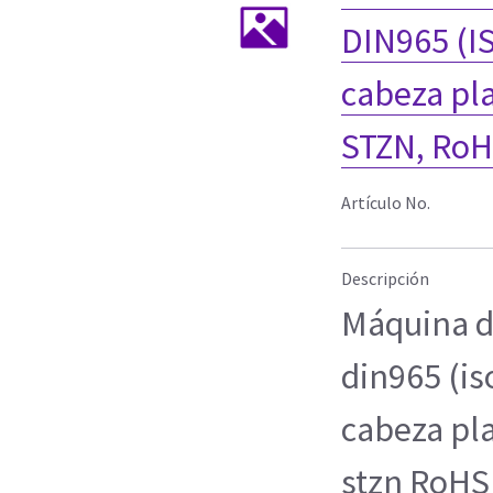
DIN965 (IS
cabeza pla
STZN, Ro
Artículo No.
Descripción
Máquina d
din965 (is
cabeza pl
stzn RoHS