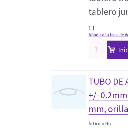
tablero ju
[...]
Añadir a la lista de 
Ini
TUBO DE A
+/- 0.2mm,
mm, orilla
Artículo No.