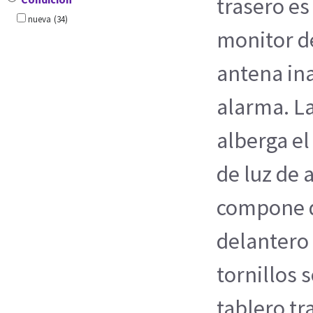
trasero e
nueva
(34)
monitor d
antena in
alarma. L
alberga e
de luz de 
compone d
delantero 
tornillos 
tablero tr