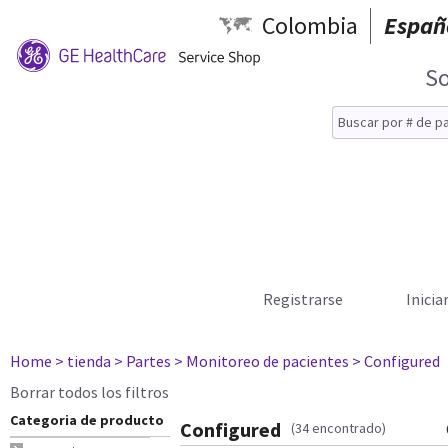
Colombia
Españ
So
Registrarse
Inicia
Home
> tienda
> Partes
> Monitoreo de pacientes
> Configured
Borrar todos los filtros
Categoria de producto
Configured
(34 encontrado)