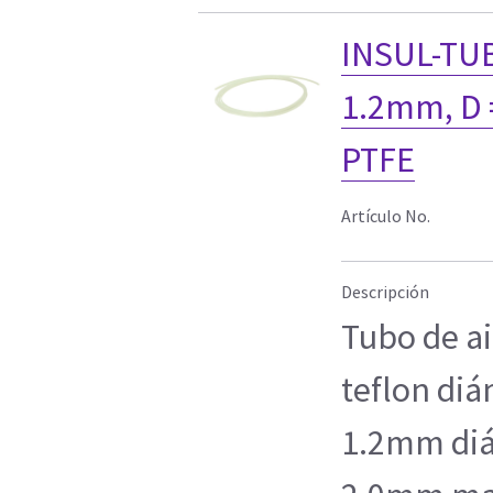
INSUL-TUB
1.2mm, D 
PTFE
Artículo No.
Descripción
Tubo de ai
teflon diá
1.2mm diá