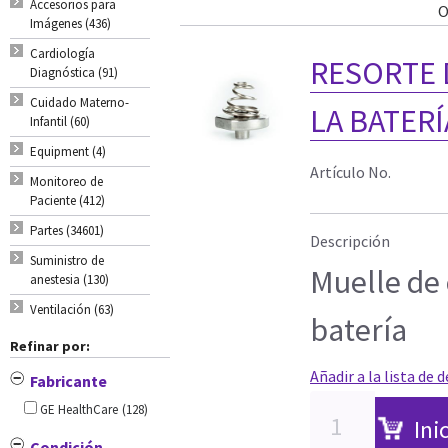
Accesorios para
O
Imágenes (436)
Cardiología
RESORTE 
Diagnóstica (91)
Cuidado Materno-
LA BATERÍ
Infantil (60)
Equipment (4)
Artículo No.
Monitoreo de
Paciente (412)
Partes (34601)
Descripción
Suministro de
Muelle de 
anestesia (130)
Ventilación (63)
batería
Refinar por:
Añadir a la lista de 
Fabricante
GE HealthCare
(128)
Ini
Condición