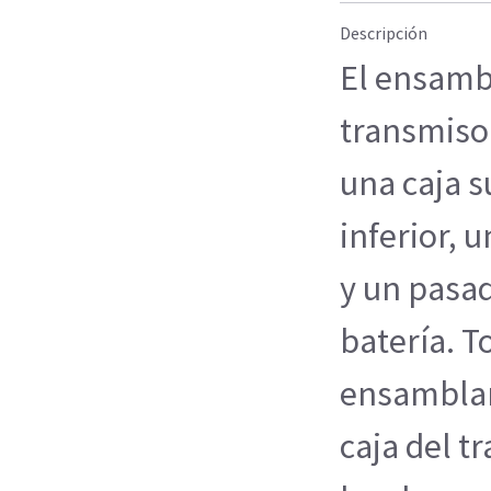
Descripción
El ensambl
transmiso
una caja s
inferior, 
y un pasad
batería. T
ensamblan
caja del t