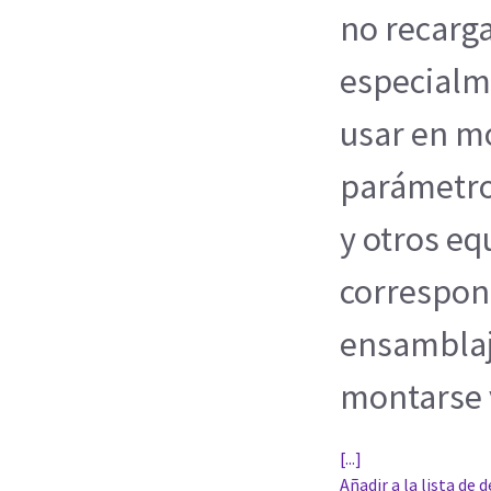
no recarga
especialm
usar en m
parámetro
y otros e
correspond
ensamblaj
montarse 
[...]
Añadir a la lista de 