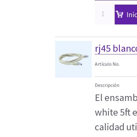
Ini
rj45 blanc
Artículo No.
Descripción
El ensamb
white 5ft 
calidad ut