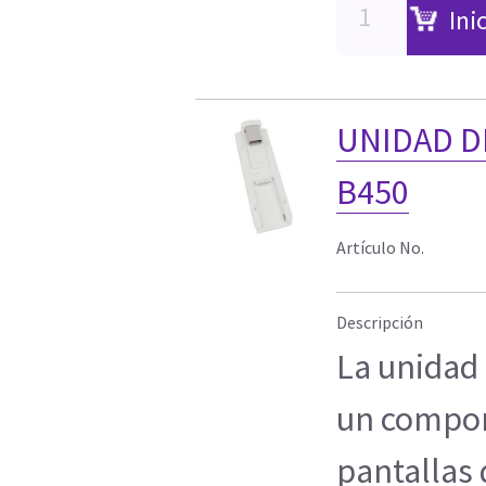
Ini
UNIDAD D
B450
Artículo No.
Descripción
La unidad 
un compon
pantallas 