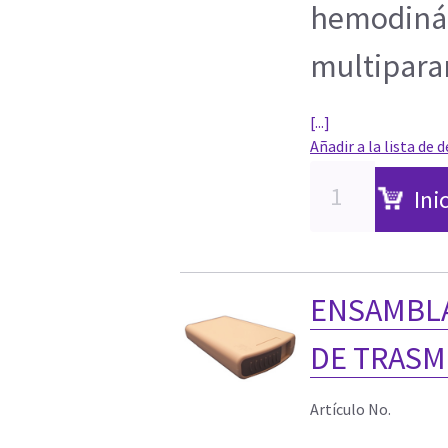
hemodiná
multipara
[...]
Añadir a la lista de 
Ini
ENSAMBLA
DE TRASM
Artículo No.