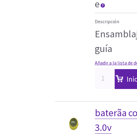
e
Descripción
Ensamblaj
guía
Añadir a la lista de 
Ini
baterãa c
3.0v