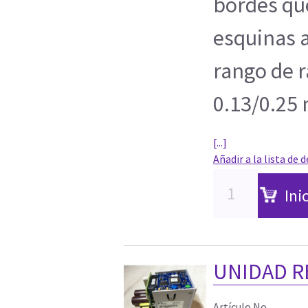
bordes que
esquinas a
rango de 
0.13/0.25
[...]
Añadir a la lista de 
Ini
UNIDAD R
Artículo No.