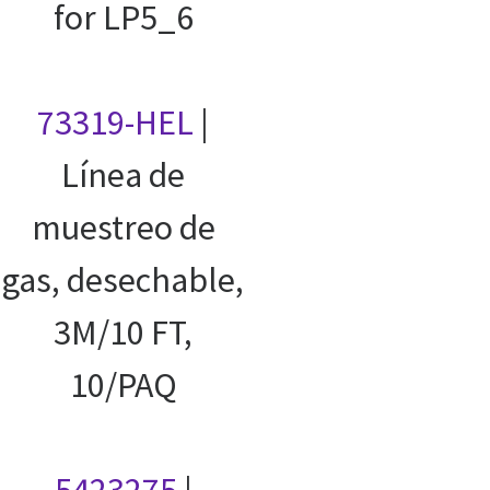
for LP5_6
73319-HEL
|
Línea de
muestreo de
gas, desechable,
3M/10 FT,
10/PAQ