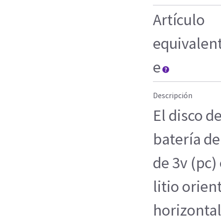
Artículo
equivalen
e
Descripción
El disco d
batería de
de 3v (pc)
litio orie
horizonta