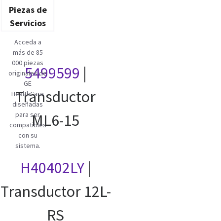
Piezas de
Servicios
Acceda a
más de 85
000 piezas
5499599
|
originales de
GE
Transductor
HealthCare
diseñadas
para ser
ML6-15
compatibles
con su
sistema.
H40402LY
|
Transductor 12L-
RS