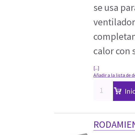
se usa para
ventilador
completam
calor con 
[...]
Añadir a la lista de 
Ini
RODAMIE