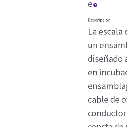
e
Descripción
La escala
un ensamb
diseñado 
en incubad
ensamblaj
cable de c
conductore
consta de 