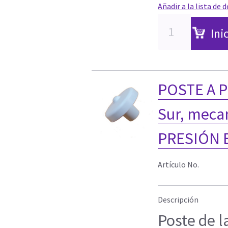
Añadir a la lista de 
Ini
POSTE A P
Sur, meca
PRESIÓN E
Artículo No.
Descripción
Poste de l