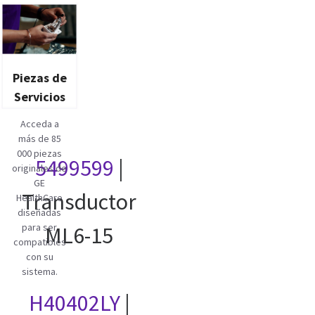
Piezas de
Servicios
Acceda a
más de 85
000 piezas
5499599
|
originales de
GE
Transductor
HealthCare
diseñadas
para ser
ML6-15
compatibles
con su
sistema.
H40402LY
|