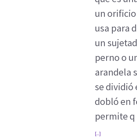
un orific
usa para d
un sujeta
perno o un
arandela s 
se dividió
dobló en f
permite q
[...]