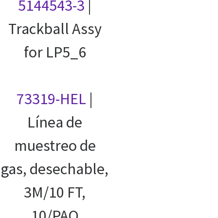
5144543-3
|
Trackball Assy
for LP5_6
73319-HEL
|
Línea de
muestreo de
gas, desechable,
3M/10 FT,
10/PAQ