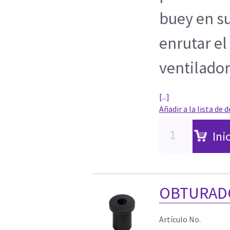
buey en s
enrutar el
ventilador
[...]
Añadir a la lista de 
Ini
OBTURADO
Artículo No.