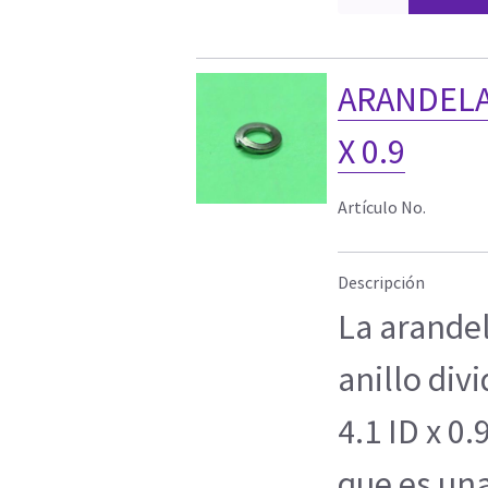
ARANDELA
X 0.9
Artículo No.
Descripción
La arande
anillo div
4.1 ID x 0.
que es un