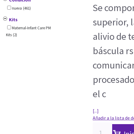
Se compon
nueva
(461)
superior, l
Kits
Maternal-Infant Care PM
alivio de 
Kits
(2)
báscula rs
comunicar 
procesador
el c
[...]
Añadir a la lista de 
Ini