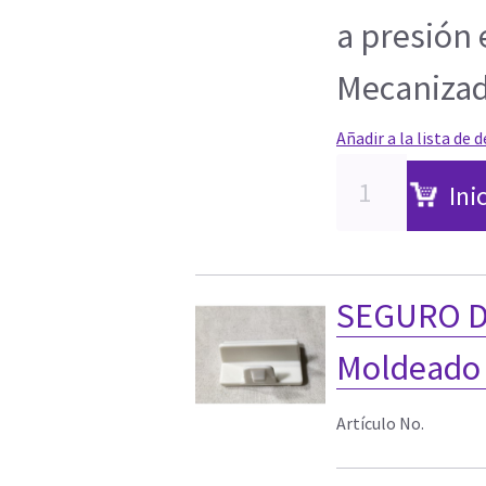
a presión e
Mecaniza
Añadir a la lista de 
Ini
SEGURO D
Moldeado 
Artículo No.