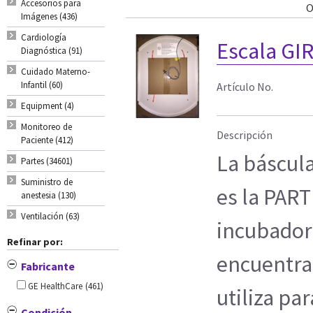
Accesorios para
O
Imágenes (436)
Cardiología
Escala GI
Diagnóstica (91)
Cuidado Materno-
Infantil (60)
Artículo No.
Equipment (4)
Monitoreo de
Descripción
Paciente (412)
La báscula
Partes (34601)
Suministro de
es la PART
anestesia (130)
Ventilación (63)
incubadora
Refinar por:
encuentra
Fabricante
GE HealthCare
(461)
utiliza pa
Condición