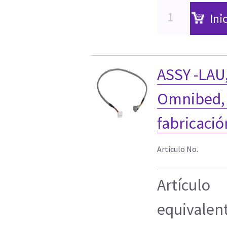
Ini
ASSY -LAU,
Omnibed,
fabricaci
Artículo No.
Artículo
equivalen