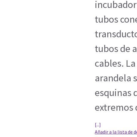
incubadora
tubos cone
transducto
tubos de a
cables. La
arandela s
esquinas d
extremos d
[...]
Añadir a la lista de 