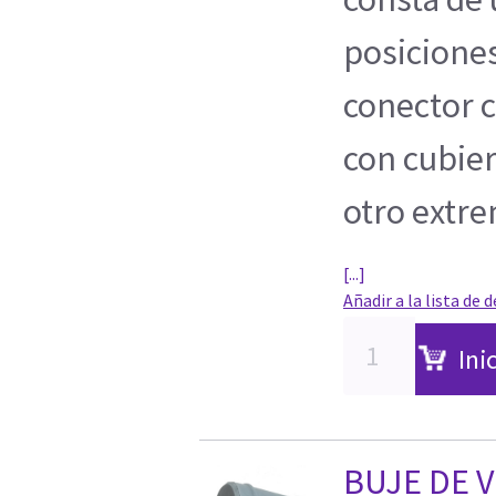
posicione
conector c
con cubier
otro extr
[...]
Añadir a la lista de 
Ini
BUJE DE 