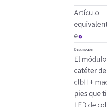
Artículo
equivalen
e
Descripción
El módulo
catéter de
clbII + ma
pies que t
LED de col