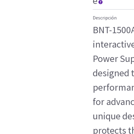
e
Descripción
BNT-1500AP
interactiv
Power Sup
designed t
performan
for advan
unique des
protects t