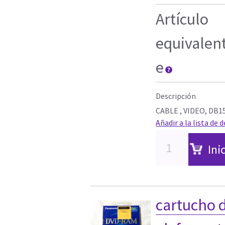
Artículo
equivalen
e
Descripción
CABLE , VIDEO, D
Añadir a la lista de 
Ini
cartucho d