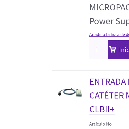
MICROPACE
Power Sup
Añadir a la lista de 
Ini
ENTRADA 
CATÉTER 
CLBII+
Artículo No.