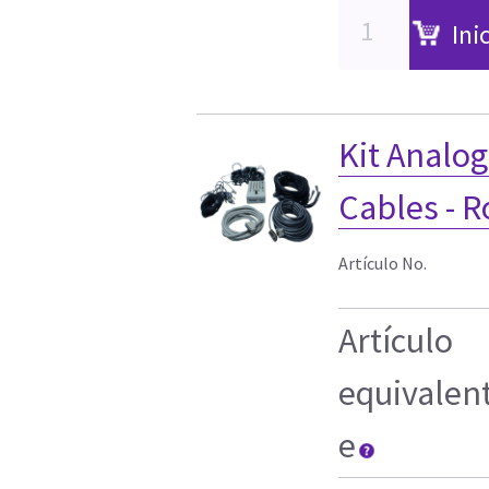
Ini
Kit Analo
Cables - 
Artículo No.
Artículo
equivalen
e