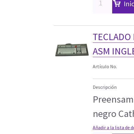
Ini
TECLADO 
ASM INGL
Artículo No.
Descripción
Preensamb
negro Cat
Añadir a la lista de 