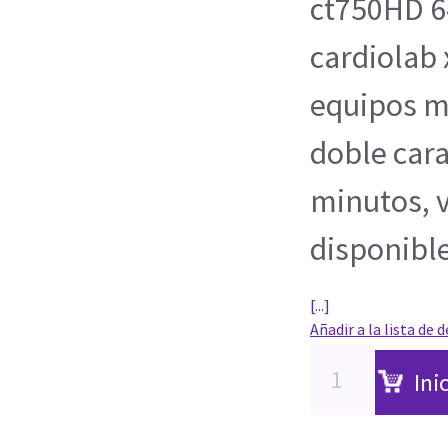
ct750HD 64
cardiolab 
equipos mé
doble cara
minutos, v
disponible
[...]
Añadir a la lista de 
Ini