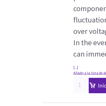
componen
fluctuatio
over volta
In the even
can imme
[...]
Añadir a la lista de 
Ini