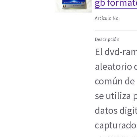
gb format
Artículo No.
Descripción
El dvd-ra
aleatorio 
común de 
se utiliza
datos digi
capturados