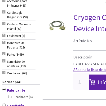
Accesorios para
Imágenes (436)
Cardiología
Cryogen C
Diagnóstica (91)
Cuidado Materno-
Device Int
Infantil (60)
Equipment (4)
Artículo No.
Monitoreo de
Paciente (412)
Partes (34680)
Descripción
Suministro de
CABLE ASSY SERIAL
anestesia (130)
Añadir a la lista de 
Ventilación (63)
Ini
Refinar por:
Fabricante
GE HealthCare
(64)
Condición