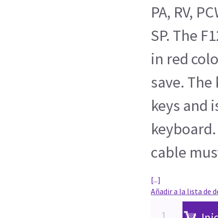
PA, RV, PC
SP. The F1
in red col
save. The
keys and i
keyboard.
cable mus
[...]
Añadir a la lista de 
Ini