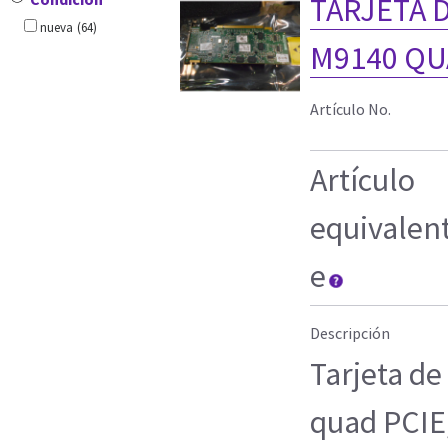
TARJETA 
nueva
(64)
M9140 QU
Artículo No.
Artículo
equivalen
e
Descripción
Tarjeta d
quad PCIE