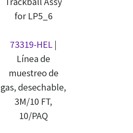
Trackball Assy
for LP5_6
73319-HEL
|
Línea de
muestreo de
gas, desechable,
3M/10 FT,
10/PAQ