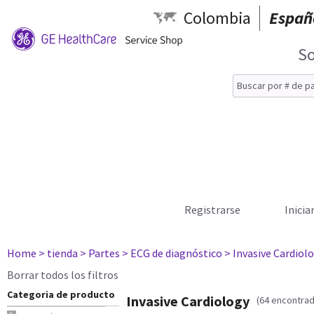
Colombia
Españ
So
Registrarse
Inicia
Home
> tienda
> Partes
> ECG de diagnóstico
> Invasive Cardiol
Borrar todos los filtros
Categoria de producto
Invasive Cardiology
(64 encontra