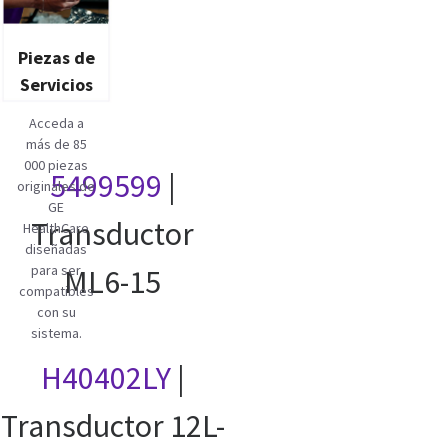
Piezas de
Servicios
Acceda a
más de 85
000 piezas
5499599
|
originales de
GE
Transductor
HealthCare
diseñadas
para ser
ML6-15
compatibles
con su
sistema.
H40402LY
|
Transductor 12L-